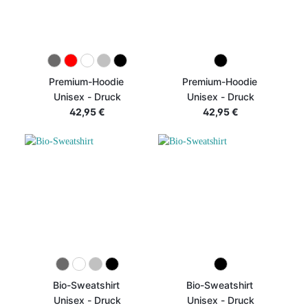
Premium-Hoodie
Premium-Hoodie
Unisex - Druck
Unisex - Druck
42,95 €
42,95 €
Bio-Sweatshirt
Bio-Sweatshirt
Unisex - Druck
Unisex - Druck